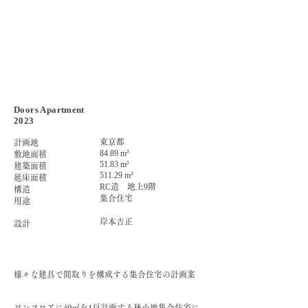
Doors Apartment
2023
東京都
計画地
84.89 m²
敷地面積
51.83 m²
建築面積
511.29 m²
延床面積
RC
造 地上
9
階
構造
集合住宅
用途
岸本吉正
設計
様々な建具で間取りを構成する集合住宅の計画案

ワンフロアに40㎡を1戸計画する狭小地集合住宅に