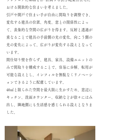
おける開放的な住まいを考えました。

引戸や開戸で住まい手が自由に間取りを調整でき、
変化する建具の位置、角度、窓との関係性によっ
て、表象的な空間の広がりを得ます。反射と透過が
重なることで建具の手前側の光の変化、向こう側の
光の変化によって、広がりが変化する設えとなって
います。

間仕切り壁を作らず、建具、家具、設備ユニットの
みで間取りを構成することで、容易に分解、転用が
可能な設えとし、インフィルを無駄なくリノベーシ
ョンできるように配慮しています。

40㎡と限られた空間を最大限に生かすため、窓辺に
キッチン、洗面カウンター、収納などが徐々にはみ
出し、隣地側にも生活感を感じられる設えとなりま
した。